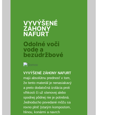
VYVÝŠENÉ
ZÁHONY
NAFURT
Odolné voči
vode a
bezúdržbové
VYVÝŠENÉ ZÁHONY NAFURT
majú absolútnu prednosť v tom,
že tento materiál je nenasiakavý
a preto dodatočná izolácia proti
vlhkosti či už stenovej alebo
spodnej pôdnej nie je potrebná.
Jednoducho povedané môžu sa
rovno plniť (starým kompostom,
hlinou, konármi a navrch