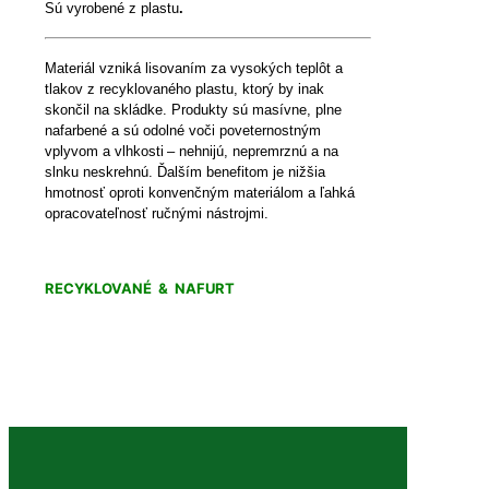
Sú vyrobené z plastu
.
Materiál vzniká lisovaním za vysokých teplôt a
tlakov z recyklovaného plastu, ktorý by inak
skončil na skládke. Produkty sú masívne, plne
nafarbené a sú odolné voči poveternostným
vplyvom a vlhkosti – nehnijú, nepremrznú a na
slnku neskrehnú. Ďalším benefitom je nižšia
hmotnosť oproti konvenčným materiálom a ľahká
opracovateľnosť ručnými nástrojmi.
RECYKLOVANÉ & NAFURT