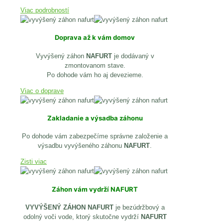
Viac podrobností
Doprava až k vám domov
Vyvýšený záhon
NAFURT
je dodávaný v
zmontovanom stave.
Po dohode vám ho aj devezieme.
Viac o doprave
Zakladanie a výsadba záhonu
Po dohode vám zabezpečíme správne založenie a
výsadbu vyvýšeného záhonu
NAFURT
.
Zisti viac
Záhon vám vydrží NAFURT
VYVÝŠENÝ ZÁHON NAFURT
je bezúdržbový a
odolný voči vode, ktorý skutočne vydrží
NAFURT